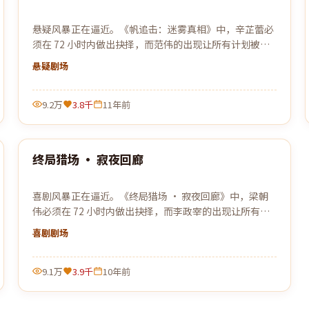
悬疑风暴正在逼近。《帆追击：迷雾真相》中，辛芷蕾必
须在 72 小时内做出抉择，而范伟的出现让所有计划被彻
底打乱。
悬疑
剧场
9.2万
3.8千
11年前
99:21
终局猎场 · 寂夜回廊
热门
喜剧风暴正在逼近。《终局猎场 · 寂夜回廊》中，梁朝
伟必须在 72 小时内做出抉择，而李政宰的出现让所有计
划被彻底打乱。
喜剧
剧场
9.1万
3.9千
10年前