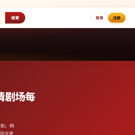
搜索
登录
注册
清剧场
每
产剧、韩
日同步更