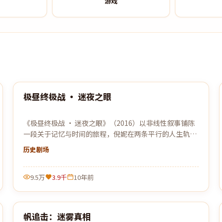
游戏
99:47
极昼终极战 · 迷夜之眼
热门
《极昼终极战 · 迷夜之眼》（2016）以非线性叙事铺陈
一段关于记忆与时间的旅程，倪妮在两条平行的人生轨迹
中寻找自我的答案。
历史
剧场
9.5万
3.9千
10年前
99:24
帆追击：迷雾真相
热门