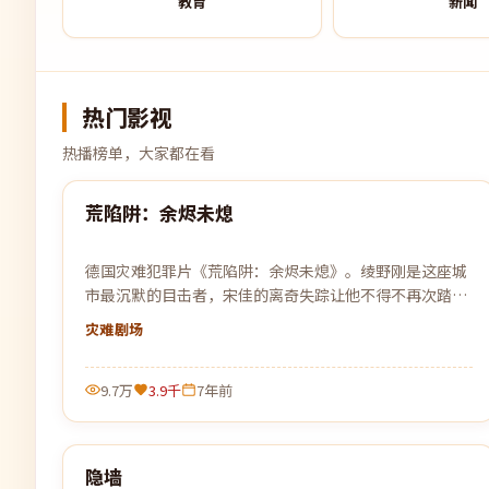
教育
新闻
热门影视
热播榜单，大家都在看
99:25
荒陷阱：余烬未熄
热门
德国灾难犯罪片《荒陷阱：余烬未熄》。绫野刚是这座城
市最沉默的目击者，宋佳的离奇失踪让他不得不再次踏入
早已离开的旧战场。
灾难
剧场
9.7万
3.9千
7年前
99:33
隐墙
热门