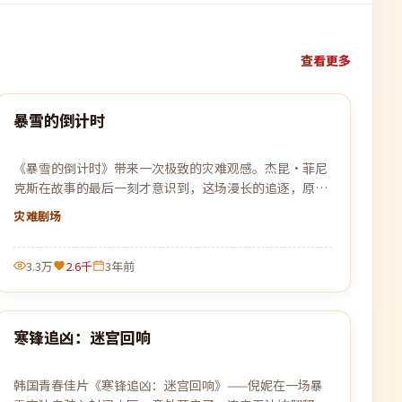
查看更多
88:06
暴雪的倒计时
最新
《暴雪的倒计时》带来一次极致的灾难观感。杰昆·菲尼
克斯在故事的最后一刻才意识到，这场漫长的追逐，原本
就是为自己设下的一个局。
灾难
剧场
3.3万
2.6千
3年前
99:39
寒锋追凶：迷宫回响
最新
韩国青春佳片《寒锋追凶：迷宫回响》——倪妮在一场暴