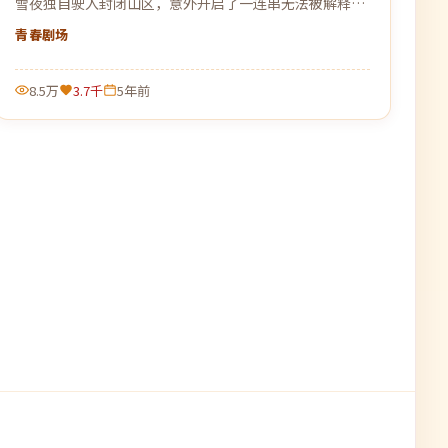
雪夜独自驶入封闭山区，意外开启了一连串无法被解释的
事件。
青春
剧场
8.5万
3.7千
5年前