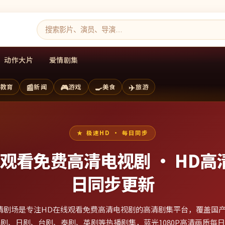
动作大片
爱情剧集
📰
🎮
🍳
✈️
教育
新闻
游戏
美食
旅游
极速HD · 每日同步
线观看免费高清电视剧 ·
HD高
日同步更新
清剧场是专注HD在线观看免费高清电视剧的高清剧集平台，覆盖国
剧、日剧、台剧、泰剧、英剧等热播剧集，蓝光1080P高清画质每