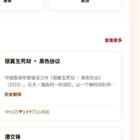
美食
旅游
查看更多
99:32
银翼生死劫 · 黑色协议
热门
中国香港年度催泪之作《银翼生死劫 · 黑色协议》
（2015）。石头·强森的一封旧信，让一个被时间封存的
故事重见天日，关于离别、守候与原谅。
历史
剧场
9.5万
3.9千
11年前
99:29
潮交锋
热门