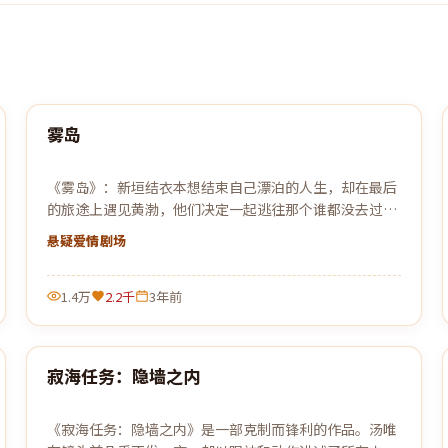
92:20
雾岛
最新
《雾岛》：新垣结衣本想结束自己漂泊的人生，却在最后
的旅途上遇见黄渤，他们决定一起逃往那个谁都没去过的
远方。
悬疑爱情
剧场
1.4万
2.2千
3年前
99:43
寂海任务：隐墙之内
最新
《寂海任务：隐墙之内》是一部克制而锋利的作品。汤唯