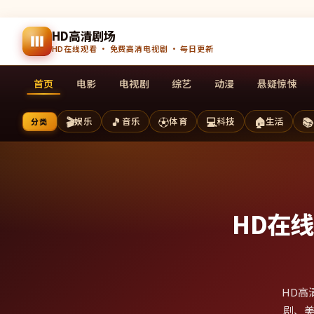
HD高清剧场
HD在线观看 · 免费高清电视剧 · 每日更新
首页
电影
电视剧
综艺
动漫
悬疑惊悚
🎬
🎵
⚽
💻
🏠
📚
娱乐
音乐
体育
科技
生活
分类
HD在
HD高
剧、美