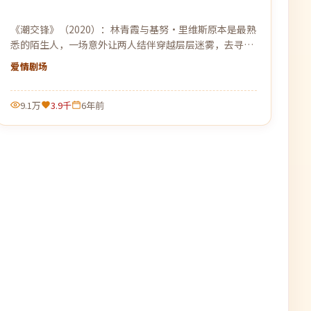
《潮交锋》（2020）：林青霞与基努·里维斯原本是最熟
悉的陌生人，一场意外让两人结伴穿越层层迷雾，去寻找
彼此的答案。
爱情
剧场
9.1万
3.9千
6年前