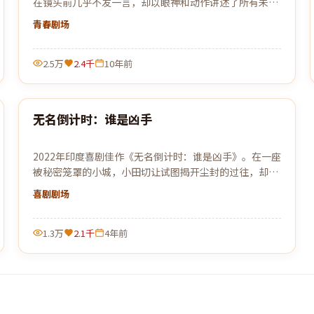
在镜头前几乎不发一言，却以眼神和动作讲述了所有未能
说出口的故事。
青春
剧场
2.5万
2.4千
10年前
99:50
无名倒计时：谁是凶手
最新
2022年印度喜剧佳作《无名倒计时：谁是凶手》。在一座
被秘密笼罩的小城，小田切让试图揭开尘封的过往，却发
现自己也已身陷局中。
喜剧
剧场
1.3万
2.1千
4年前