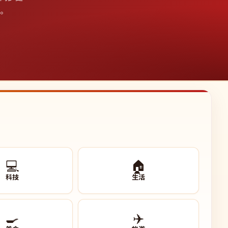
影。
💻
🏠
科技
生活
🍳
✈️