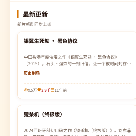
最新更新
新片新剧同步上架
99:32
银翼生死劫 · 黑色协议
最新
中国香港年度催泪之作《银翼生死劫 · 黑色协议》
（2015）。石头·强森的一封旧信，让一个被时间封存的
故事重见天日，关于离别、守候与原谅。
历史
剧场
9.5万
3.9千
11年前
99:23
镜杀机（终极版）
最新
2024西班牙科幻口碑之作《镜杀机（终极版）》。刘亦菲