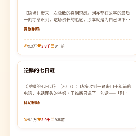
《隐墙》带来一次极致的喜剧观感。刘亦菲在故事的最后
一刻才意识到，这场漫长的追逐，原本就是为自己设下的
一个局。
喜剧
剧场
9.3万
3.8千
9年前
99:57
逆鳞的七日谜
热门
《逆鳞的七日谜》（2017）：咏梅收到一通来自十年前的
电话，电话那头的基努·里维斯只说了一句话——「别回
来」。
科幻
剧场
9.1万
3.9千
9年前