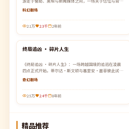
游走于警局、黑帮与新闻媒体之间，一场关于信任与背叛
的猫鼠游戏即将上演。
科幻
剧场
2.1万
2.3千
2年前
99:08
终局追凶 · 碎片人生
最新
《终局追凶 · 碎片人生》：一场跨越国境的追逃在凌晨
四点正式开始。蒂尔达·斯文顿与基里安·墨菲彼此试
探、彼此依靠，在没有退路的旅程上各自交出底牌。
奇幻
剧场
2.5万
2.4千
8年前
精品推荐